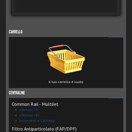
Carrello
Il tuo carrello è vuoto
Centraline
Common Rail - MultiJet
eXtreme CR
eXtreme CR2
Incrementi e Cablaggi
Filtro Antiparticolato (FAP/DPF)