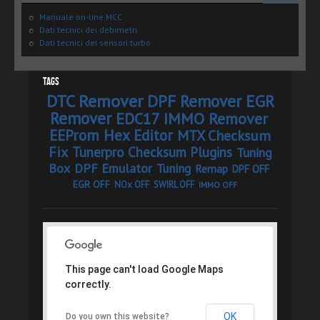
Manuale on-line MCC
Dati tecnici dei debimetri
Dati tecnici dei sensori turbo
Tags
DTC Remover
DPF Remover
EGR
Remover
EDC17 IMMO Remover
EEProm Hex Editor
MTX Checksum
Fix
Tunerpro Checksum Plugins
Tuning
Box
DPF Emulator
Tuning
Remap
DPF OFF
EGR OFF
NOx OFF
SWIRL OFF
IMMO OFF
This page can't load Google Maps
correctly.
OK
Do you own this website?