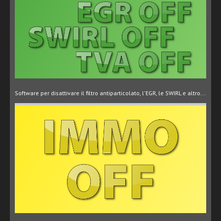
Software per disattivare il filtro antiparticolato, l'EGR, le SWIRL e altro...