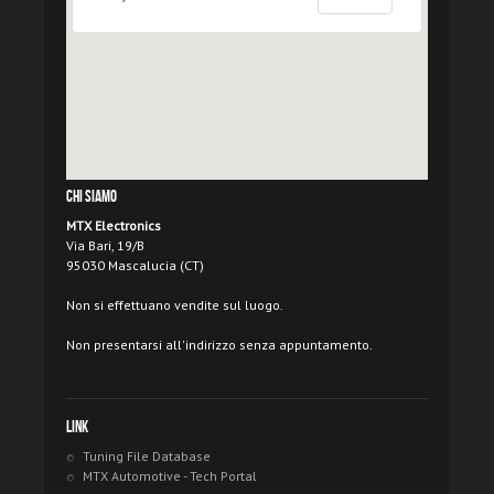
Chi Siamo
MTX Electronics
Via Bari, 19/B
95030 Mascalucia (CT)
Non si effettuano vendite sul luogo.
Non presentarsi all'indirizzo senza appuntamento.
Link
Tuning File Database
MTX Automotive - Tech Portal