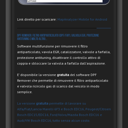
Link diretto per scaricare:
MapAnalyzer Mobile for Android
DPF Remover: Filtro antiparticolato (DPF/FAP), valvola EGR, protezione
antituning e molto altro...
Software multifunzione per rimuovere il filtro
antiparticolato, vavola EGR, catalizzatore, valvole a farfalla,
protezione antituning, disattivare il controllo attivo di
coppia e sbloccare la valvola a farfalla dall'aspirazione.
E' disponibile la versione
gratuita
del software DPF
Remover che permette di rimuovere il filtro antiparticolato
e valvola ricircolo gas di scarico dal veicolo in modo
semplice.
La versione
gratuita
permette di lavorare su
Alfa/Fiat/Lancia Marelli 6F3 e Bosch EDC16, Peugeot/Citroen
Bosch EDC15/EDC16, Ford/Volvo/Mazda Bosch EDC16 e
Audi/VW Bosch EDC16, tutto senza alcun costo.