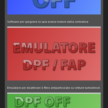
Software per spegnere la spia avaria motore dalla centralina
Emulatore per disattivare il filtro antiparticolato su vetture turbodiesel