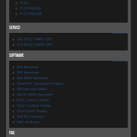
F110
F110-MAZDA
F110-TOYOTA
Servizi
VAG EDC17 IMMO OFF
PSA EDC17 IMMO OFF
Software
DTC Remover
DPF Remover
IAW IMMO Remover
TunerPro Checksum Plugins
EEProm Hex Editor
EDC17 IMMO Remover
MTX Control Center
Open Control Center
CrossTuner Studio
Fiat ECU Flasher
MAP Analyzer
FAQ